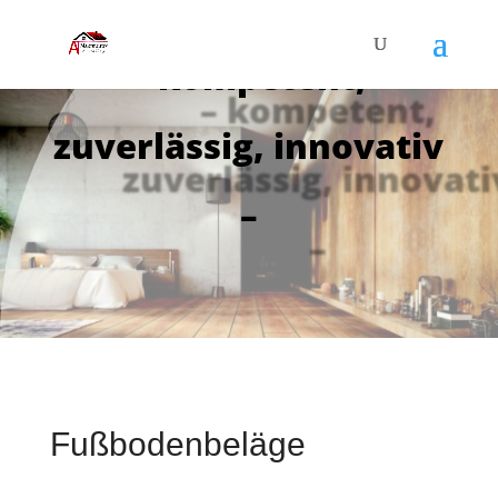
Wir sind für Sie da
– kompetent,
zuverlässig, innovativ
–
Fußbodenbeläge